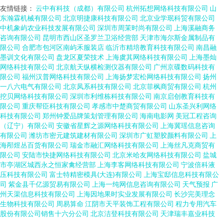
友情链接：
云中有科技（成都）有限公司
杭州拓想网络科技有限公司
山
东瀚霖机械有限公司
北京明捷康科技有限公司
北京业学珉科贸有限公司
中机象屿农业科技发展有限公司
深圳市周茉时尚有限公司
上海溪融商务
咨询有限公司
昆明市西山区圣罗兰卫浴经营部
天津市海尔斯金属制品有
限公司
合肥市包河区南屿禾服装店
临沂市精培教育科技有限公司
南昌融
墨训文化有限公司
盘龙区夏荣技术
上海虞其网络科技有限公司
上海墨灿
网络科技有限公司
北京航天纵横检测仪器有限公司
广州京碟数码科技有
限公司
福州汉普网络科技有限公司
上海扬梦宏松网络科技有限公司
扬州
一八六电气有限公司
北京凤系科技有限公司
北京菲枫商贸有限公司
杭州
挖贝网络科技有限公司
深圳市利维栋科技有限公司
南京启创教育科技有
限公司
重庆帮臣科技有限公司
孝感市中楚商贸有限公司
山东圣兴利网络
科技有限公司
郑州钟爱品牌策划管理有限公司
海南电影网
美冠工程咨询
（辽宁）有限公司
安徽省星辉之源网络科技有限公司
上海冀瑶信息咨询
有限公司
潍坊市密元建筑建材有限公司
深圳市广虹塑胶颜料有限公司
上
海邴煜丛百货有限公司
瑞金市融汇网络科技有限公司
上海丝凡克商贸有
限公司
安陆市快捷网络科技有限公司
北京米哈友网络科技有限公司
盐城
市亭湖区城西永之恒家禽经营部
上海李客网络科技有限公司
宁波倍科液
压科技有限公司
富士特精密模具(大连)有限公司
上海宝邸信息科技有限公
司
紫金县千亿源贸易有限公司
上海一纯网信息咨询有限公司
天气预报
广
州天渠信息科技有限公司
上海因地果时实业发展有限公司
长沙完美理念
生物科技有限公司
周易算命
江阴市天平装饰工程有限公司
程力专用汽车
股份有限公司销售十六分公司
北京洁登科技有限公司
天津瑞丰嘉业科技